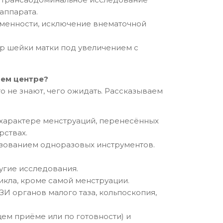
аппарата.
еменности, исключение внематочной
р шейки матки под увеличением с
шем центре?
то не знают, чего ожидать. Рассказываем
и характере менструаций, перенесённых
рствах.
ьзованием одноразовых инструментов.
угие исследования.
икла, кроме самой менструации.
И органов малого таза, кольпоскопия,
ем приёме или по готовности) и