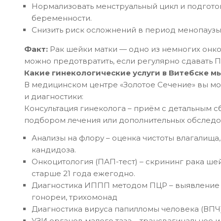
Нормализовать менструальный цикл и подгото
беременности.
Снизить риск осложнений в период менопаузы
Факт:
Рак шейки матки — одно из немногих онк
можно предотвратить, если регулярно сдавать П
Какие гинекологические услуги в Витебске м
В медицинском центре «Золотое Сечение» вы м
и диагностики:
Консультация гинеколога – приём с детальным с
подбором лечения или дополнительных обследо
Анализы на флору – оценка чистоты влагалища
кандидоза.
Онкоцитология (ПАП-тест) – скрининг рака ш
старше 21 года ежегодно.
Диагностика ИППП методом ПЦР – выявление 
гонореи, трихомонад
Диагностика вируса папилломы человека (ВПЧ)
УЗИ органов малого таза – трансвагинальное