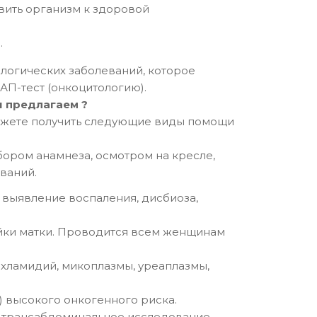
вить организм к здоровой
.
ологических заболеваний, которое
АП-тест (онкоцитологию).
ы предлагаем ?
ожете получить следующие виды помощи
бором анамнеза, осмотром на кресле,
ваний.
, выявление воспаления, дисбиоза,
ейки матки. Проводится всем женщинам
хламидий, микоплазмы, уреаплазмы,
 высокого онкогенного риска.
 и трансабдоминальное исследование