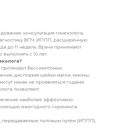
дование: консультация гинеколога,
диагностику ВПЧ, ИППП, расширенную
ода до 11 недель. Врачи принимают
 выполнять с 10 лет.
еколога?
 протекают бессимптомно.
ния, дисплазия шейки матки, миомы,
огут никак не проявляться годами.
лога позволяют:
 лечение наиболее эффективно.
с помощью ежегодного скрининга
, передаваемые половым путём (ИППП),