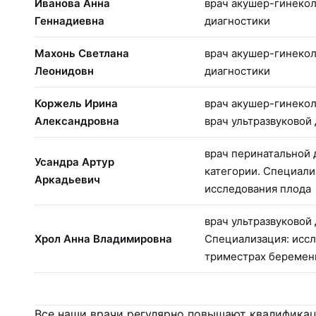
Иванова Анна
врач акушер-гинекол
Геннадиевна
диагностики
Махонь Светлана
врач акушер-гинекол
Леонидовн
диагностики
Коржель Ирина
врач акушер-гинекол
Александровна
врач ультразвуковой
врач перинатальной
Усандра Артур
категории. Специали
Аркадьевич
исследования плода
врач ультразвуковой
Хрол Анна Владимировна
Специализация: иссл
триместрах беремен
Все наши врачи регулярно повышают квалифика